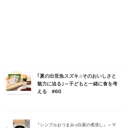
｢夏の出世魚スズキ♫そのおいしさと
魅力に迫る｣～子どもと一緒に食を考
える #60
『シンプルおつまみ♫白菜の煮浸し』～マ