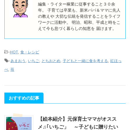
編集・ライター稼業に従事すること３０余
年。 子育ては卒業も、新米パパ＆ママに先人
の教えや 大切な伝統を発信することをライフ
ワークに活動中。 明治、昭和、平成と時をこ
えて今も息づく暮らしの知恵を 届けます。
-
HOT
,
食・レシピ
-
あまおう
,
いちご
,
とちおとめ
,
子どもと一緒に食を考える
,
紅ほっ
ぺ
,
苺
おすすめの記事
【絵本紹介】元保育士ママがオスス
メ♫｢いちご」 ～子どもに贈りたい