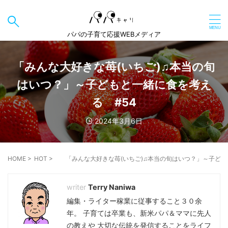
パパの子育て応援WEBメディア
「みんな大好きな苺(いちご)♫本当の旬
はいつ？」～子どもと一緒に食を考え
る #54
2024年3月6日
HOME
>
HOT
>
「みんな大好きな苺(いちご)♫本当の旬はいつ？」～子ども
Terry Naniwa
編集・ライター稼業に従事すること３０余
年。 子育ては卒業も、新米パパ＆ママに先人
の教えや 大切な伝統を発信することをライフ