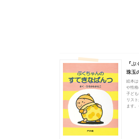
『ぷ
珠玉の
絵本は
や性格
子ども
リスト
ます。