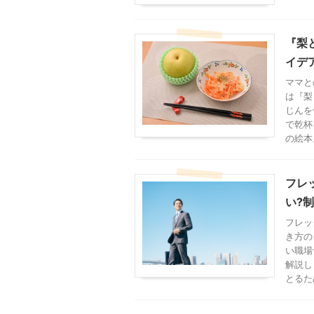
『梨
イデ
ママと
は『梨
じんを
で乾杯
の絵本
フレ
い?
フレッ
き方の
い職場
解説し
とるた