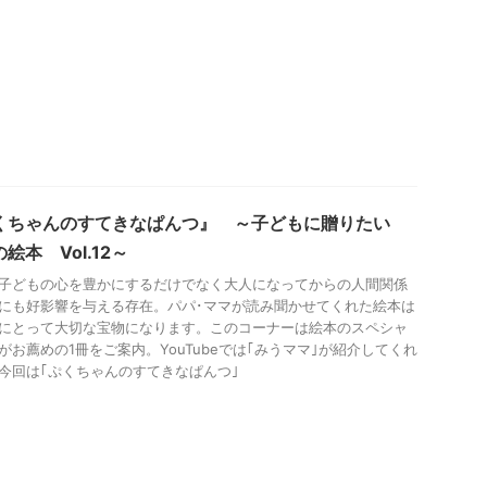
くちゃんのすてきなぱんつ』 ～子どもに贈りたい
絵本 Vol.12～
子どもの心を豊かにするだけでなく大人になってからの人間関係
にも好影響を与える存在。パパ･ママが読み聞かせてくれた絵本は
にとって大切な宝物になります。このコーナーは絵本のスペシャ
がお薦めの1冊をご案内。YouTubeでは｢みうママ｣が紹介してくれ
今回は｢ぷくちゃんのすてきなぱんつ｣