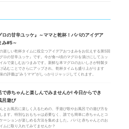
グロの甘辛ユッケ』～ママと乾杯！パパのアイデア
まみ#5～
の楽しい乾杯タイムに役立つアイデアおつまみをお伝えする第5回
グロの甘辛ユッケ』です。今が食べ頃のマグロを漬けにしてユッ
イルで楽しむおつまみです。新鮮な本マグロのおいしさが特製タ
け込むことでさらにアップされ、乾杯タイムも盛り上がります
味の評価は“みうママ”がしっかりジャッジしてくれます。
呂で赤ちゃんと楽しんでみませんか! 今日からでき
風呂遊び
んとお風呂に楽しく入るための、手遊び歌やお風呂での遊び方を
します。特別なおもちゃは必要なく、誰でも簡単に赤ちゃんとコ
ケーションが楽しめる方法を集めました。パパと赤ちゃんとのお
イムに取り入れてみてませんか？