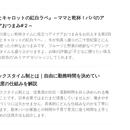
とキャロットの紅白ラペ』～ママと乾杯！パパのア
アおつまみ#２～
の楽しい乾杯タイムに役立つアイデアおつまみをお伝えする第2回
とキャロットの紅白ラペ』。今が旬真っ盛りの二十世紀梨とにん
使った小粋なおつまみです、フルーツと野菜の絶妙なペアリング
タイムも盛り上がりますよ。お味の評価は｢子どもに贈りたい珠玉
｣担当の“みうママ”がジャッジしてくれます。
ックスタイム制とは｜自由に勤務時間を決めてい
制度の仕組みを解説
クスタイム制とは、従業員が出社・退勤時間を自ら決められる働
ことです。日本企業ではまだまだ浸透していませんが、働きやす
づくりには欠かせません。具体的にどんな仕組みなのかを丁寧に
ます。新米パパが家族との時間や子育て育児に使う時間を上手く
めの活用方法も紹介します。