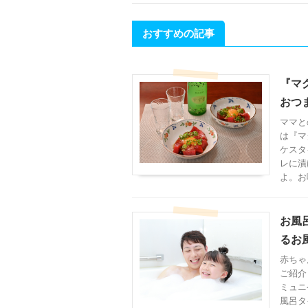
おすすめの記事
『マ
おつ
ママと
は『マ
ケスタ
レに漬
よ。お
お風
るお
赤ちゃ
ご紹介
ミュニ
風呂タ