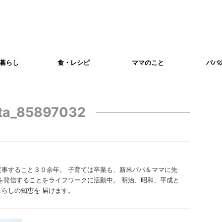
暮らし
食・レシピ
ママのこと
パパ
xta_85897032
従事すること３０余年。 子育ては卒業も、新米パパ＆ママに先
を発信することをライフワークに活動中。 明治、昭和、平成と
らしの知恵を 届けます。