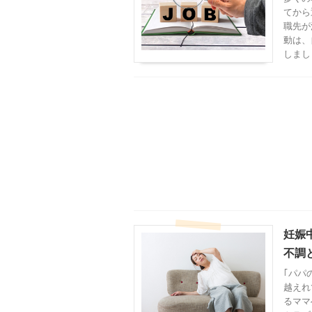
てから
職先が
動は、
しまし
妊娠
不調
｢パパ
越えれ
るママ