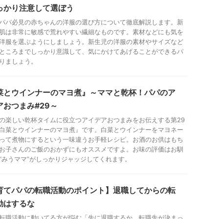
っかり注意して選ぼう
パパ必見の赤ちゃんの洋服の選び方について徹底解説します。新
肌は非常に敏感で荒れやすい繊細なものです。素材などにも気を
洋服を選ぶようにしましょう。新生児の洋服の素材やサイズなど
ところまでしっかり意識して、気にかけてあげることができるパ
りましょう。
菜とウインナーのマヨ煮』～ママと乾杯！パパのア
アおつまみ#29～
の楽しい乾杯タイムに役立つアイデアおつまみをお伝えする第29
白菜とウインナーのマヨ煮』です。白菜とウインナーをマヨネー
って煮物にするという一味違うお手軽レシピ。お酒のお供はもち
お子さんのご飯のおかずにもオススメですよ。お味の評価はお馴
“みうママ”がしっかりジャッジしてくれます。
育てパパの転職活動のポイント】退職してからの転
動はするな
転職活動に動いてる方が悩む「先に退職するか、転職先が決まっ