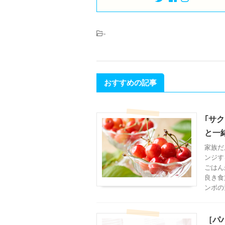
-
おすすめの記事
｢サ
と一
家族だ
ンジす
ごはん
良き食
ンボの
［パ