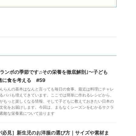
クランボの季節です♫その栄養を徹底解剖｣～子ども
緒に食を考える #59
んらんの基本はなんと言っても毎日の食事。最近は料理にチャレ
るパパも増えてきています。ここでは簡単に作れるレシピから、
がもっと楽しくなる情報、そして子どもに教えておきたい日本の
文化をお届けします。今回は、まもなくシーズンをむかるサクラ
素敵な栄養素について迫ります
パ必見］新生児のお洋服の選び方｜サイズや素材ま