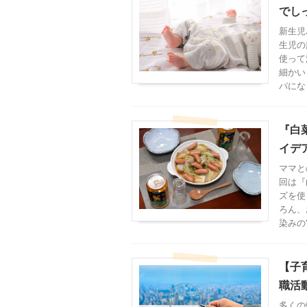
でし
新生児
生児の
使って
細かい
パにな
『白
イデ
ママと
回は『
ズを使
ろん、
染みの
【子
職活
多くの