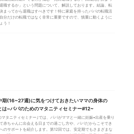
退職するか」という問題について、解説しております。結論、転
決まってから退職はすべきです！特に家庭を持ったパパの転職活
自分だけの転職ではなく非常に重要ですので、慎重に動くように
ょう！
中期(16~27週)に気をつけておきたいママの身体の
とは~パパのためのマタニティセミナー#12~
のマタニティセミナー｣では、パパがママと一緒に妊娠•出産を乗り
て赤ちゃんに出会える日までの過ごし方や、パパだからこそでき
へのサポートを紹介します。第12回では、安定期でもさまざまな