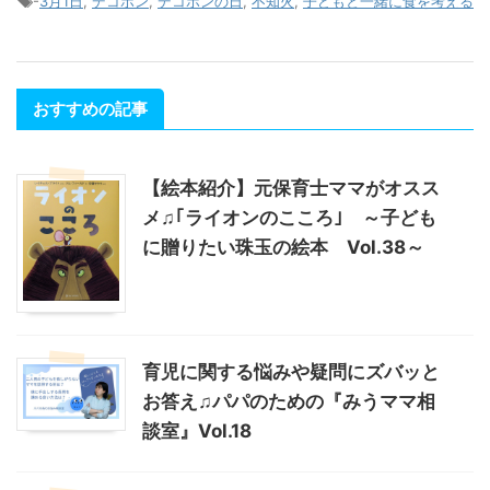
-
3月1日
,
デコポン
,
デコポンの日
,
不知火
,
子どもと一緒に食を考える
おすすめの記事
【絵本紹介】元保育士ママがオスス
メ♫｢ライオンのこころ｣ ～子ども
に贈りたい珠玉の絵本 Vol.38～
育児に関する悩みや疑問にズバッと
お答え♫パパのための『みうママ相
談室』Vol.18