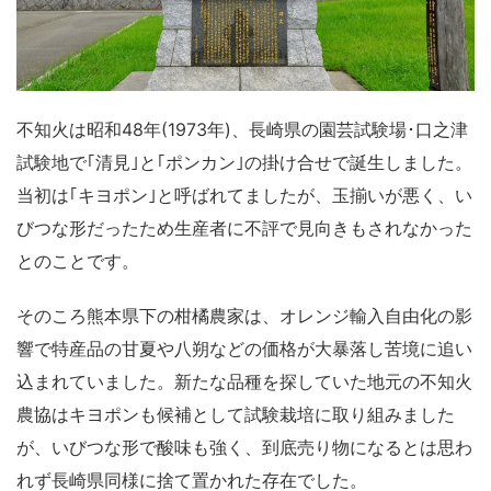
不知火は昭和48年(1973年)、長崎県の園芸試験場･口之津
試験地で｢清見｣と｢ポンカン｣の掛け合せで誕生しました。
当初は｢キヨポン｣と呼ばれてましたが、玉揃いが悪く、い
びつな形だったため生産者に不評で見向きもされなかった
とのことです。
そのころ熊本県下の柑橘農家は、オレンジ輸入自由化の影
響で特産品の甘夏や八朔などの価格が大暴落し苦境に追い
込まれていました。新たな品種を探していた地元の不知火
農協はキヨポンも候補として試験栽培に取り組みました
が、いびつな形で酸味も強く、到底売り物になるとは思わ
れず長崎県同様に捨て置かれた存在でした。