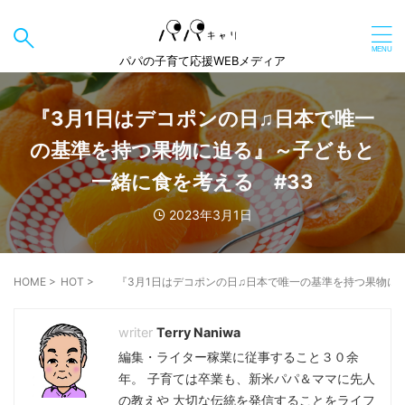
パパの子育て応援WEBメディア
『3月1日はデコポンの日♫日本で唯一
の基準を持つ果物に迫る』～子どもと
一緒に食を考える #33
2023年3月1日
HOME
>
HOT
>
『3月1日はデコポンの日♫日本で唯一の基準を持つ果物に
Terry Naniwa
編集・ライター稼業に従事すること３０余
年。 子育ては卒業も、新米パパ＆ママに先人
の教えや 大切な伝統を発信することをライフ