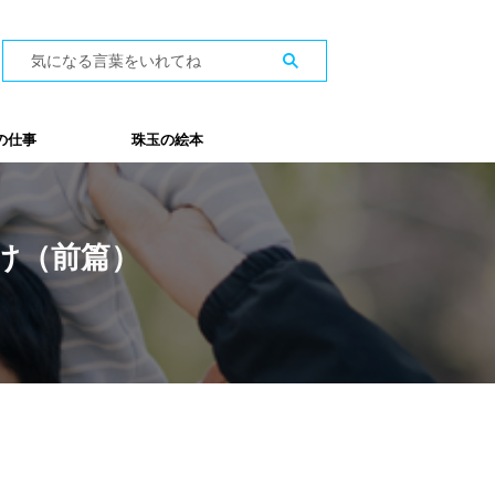
の仕事
珠玉の絵本
け（前篇）