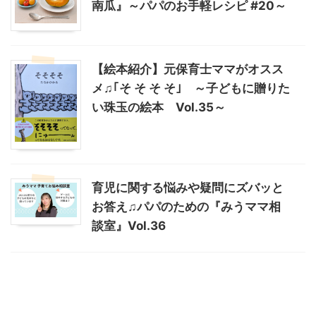
南瓜』～パパのお手軽レシピ #20～
【絵本紹介】元保育士ママがオスス
メ♫｢そ そ そ そ｣ ～子どもに贈りた
い珠玉の絵本 Vol.35～
育児に関する悩みや疑問にズバッと
お答え♫パパのための『みうママ相
談室』Vol.36