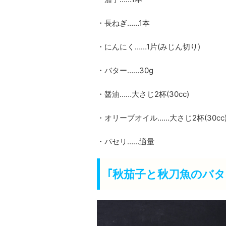
・長ねぎ……1本
・にんにく……1片(みじん切り)
・バター……30g
・醤油……大さじ2杯(30cc)
・オリーブオイル……大さじ2杯(30cc
・パセリ……適量
｢秋茄子と秋刀魚のバ