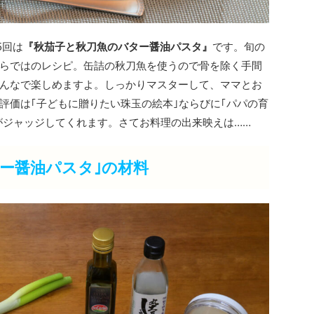
5回は
『秋茄子と秋刀魚のバター醤油パスタ』
です。旬の
らではのレシピ。缶詰の秋刀魚を使うので骨を除く手間
んなで楽しめますよ。しっかりマスターして、ママとお
評価は｢子どもに贈りたい珠玉の絵本｣ならびに｢パパの育
”がジャッジしてくれます。さてお料理の出来映えは……
ー醤油パスタ｣の材料