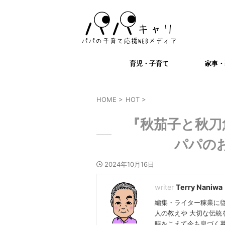
育児・子育て
家事・
HOME
>
HOT
>
『秋茄子と秋刀
パパの
2024年10月16日
Terry Naniwa
編集・ライター稼業に
人の教えや 大切な伝統
時をこえて今も息づく暮