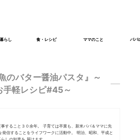
暮らし
食・レシピ
ママのこと
パパ
魚のバター醤油パスタ』～
お手軽レシピ#45～
従事すること３０余年。 子育ては卒業も、新米パパ＆ママに先
を発信することをライフワークに活動中。 明治、昭和、平成と
らしの知恵を 届けます。