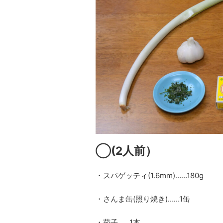
◯
(2
人前）
・スパゲッティ(1.6mm)……180g
・さんま缶(照り焼き)……1缶
・茄子……1本