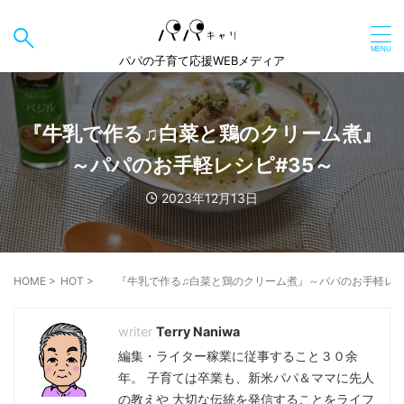
パパの子育て応援WEBメディア
『牛乳で作る♫白菜と鶏のクリーム煮』
～パパのお手軽レシピ#35～
2023年12月13日
HOME
>
HOT
>
『牛乳で作る♫白菜と鶏のクリーム煮』～パパのお手軽レシ
Terry Naniwa
編集・ライター稼業に従事すること３０余
年。 子育ては卒業も、新米パパ＆ママに先人
の教えや 大切な伝統を発信することをライフ