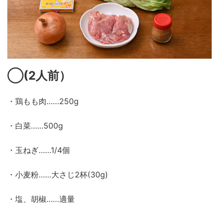
◯
(2
人前）
・鶏もも肉……250g
・白菜……500g
・玉ねぎ……1/4個
・小麦粉……大さじ2杯(30g)
・塩、胡椒……適量