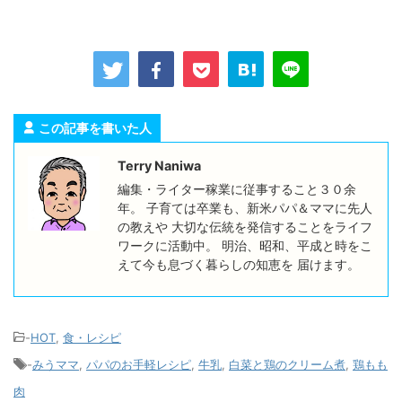
この記事を書いた人
Terry Naniwa
編集・ライター稼業に従事すること３０余
年。 子育ては卒業も、新米パパ＆ママに先人
の教えや 大切な伝統を発信することをライフ
ワークに活動中。 明治、昭和、平成と時をこ
えて今も息づく暮らしの知恵を 届けます。
-
HOT
,
食・レシピ
-
みうママ
,
パパのお手軽レシピ
,
牛乳
,
白菜と鶏のクリーム煮
,
鶏もも
肉