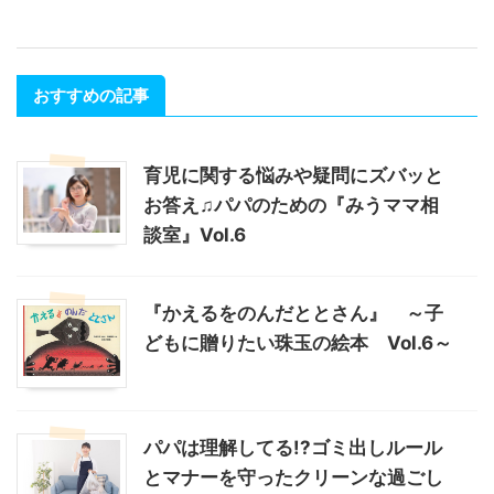
おすすめの記事
育児に関する悩みや疑問にズバッと
お答え♫パパのための『みうママ相
談室』Vol.6
『かえるをのんだととさん』 ～子
どもに贈りたい珠玉の絵本 Vol.6～
パパは理解してる!?ゴミ出しルール
とマナーを守ったクリーンな過ごし