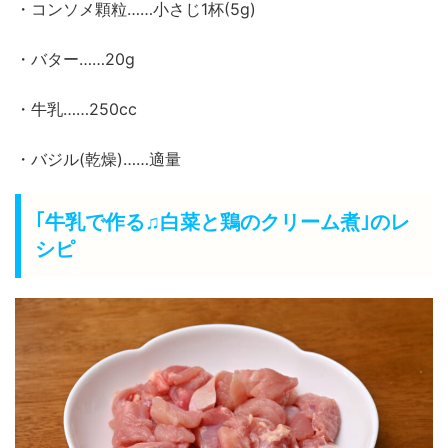
・コンソメ顆粒……小さじ1杯(5g)
・バター……20g
・牛乳……250cc
・バジル(乾燥)……適量
｢牛乳で作る♫白菜と鶏のクリーム煮｣のレ
シピ