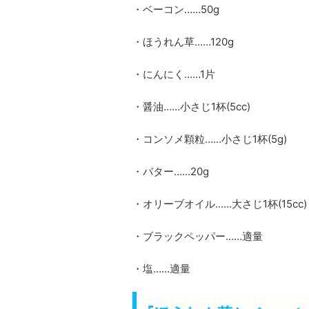
・ベーコン……50g
・ほうれん草……120g
・にんにく……1片
・醤油……小さじ1杯(5cc)
・コンソメ顆粒……小さじ1杯(5g)
・バター……20g
・オリーブオイル……大さじ1杯(15cc)
・ブラックペッパー……適量
・塩……適量