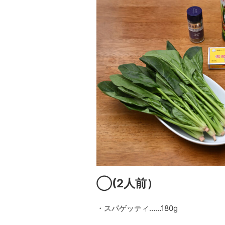
◯
(2
人前）
・スパゲッティ……180g