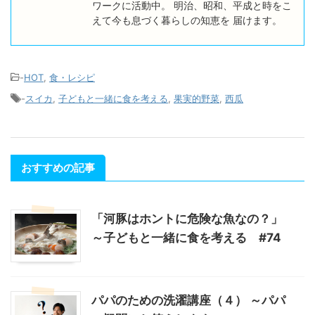
ワークに活動中。 明治、昭和、平成と時をこ
えて今も息づく暮らしの知恵を 届けます。
-
HOT
,
食・レシピ
-
スイカ
,
子どもと一緒に食を考える
,
果実的野菜
,
西瓜
おすすめの記事
「河豚はホントに危険な魚なの？」
～子どもと一緒に食を考える #74
パパのための洗濯講座（４） ～パパ