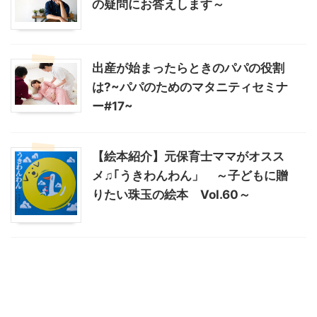
の疑問にお答えします～
出産が始まったらときのパパの役割
は?~パパのためのマタニティセミナ
ー#17~
【絵本紹介】元保育士ママがオスス
メ♫｢うきわんわん」 ～子どもに贈
りたい珠玉の絵本 Vol.60～