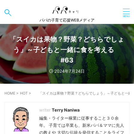
パパの子育て応援WEBメディア
「スイカは果物？野菜？どちらでしょ
う」～子どもと一緒に食を考える
#63
2024年7月24日
HOME
>
HOT
>
「スイカは果物？野菜？どちらでしょう」～子どもと一緒に
Terry Naniwa
編集・ライター稼業に従事すること３０余
年。 子育ては卒業も、新米パパ＆ママに先人
の教えや 大切な伝統を発信することをライフ