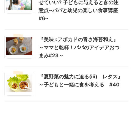
せていい? 子どもに与えるときの注
意点~パパと幼児の楽しい食事講座
#6~
『美味♫アボカドの青さ海苔和え』
～ママと乾杯！パパのアイデアおつ
まみ#23～
『夏野菜の魅力に迫る(ⅲ) レタス』
～子どもと一緒に食を考える #40