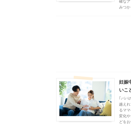
確なア
みつか
妊娠
いこ
｢パパ
越えれ
るママ
変化や
どをお