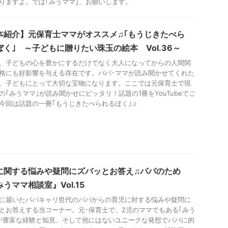
りますよ。では｢みうママ｣、お願いします。
本紹介】元保育士ママがオススメ♫｢もうじきたべら
ぼく｣ ～子どもに贈りたい珠玉の絵本 Vol.36～
、子どもの心を豊かにするだけでなく大人になってからの人間関
格にも好影響を与える存在です。パパ･ママが読み聞かせてくれた
、子どもにとって大切な宝物になります。ここでは元保育士で現
の｢みうママ｣が読み聞かせにピッタリ！話題の1冊をYouTubeでご
今回は話題の一冊｢もうじきたべられるぼく｣♫
に関する悩みや疑問にズバッとお答え♫パパのため
うママ相談室』Vol.15
に届いたパパキャリ世代のパパからの育児に対する悩みや疑問に
とお答えする当コーナー。元･保育士で、2児のママでもある｢みう
が豊富な経験と知見、そして他にはないユニークな発想でパパに的