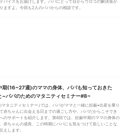
ドバイスをお届けします。パパにとって目からウロコの解決策が
りますよ。今回も2人のパパからの相談です。
中期(16~27週)のママの身体、パパも知っておきた
と~パパのためのマタニティセミナー#8~
のマタニティセミナー｣では、パパがママと一緒に妊娠•出産を乗り
て赤ちゃんに出会える日までの過ごし方や、パパだからこそでき
へのサポートを紹介します。第8回では、妊娠中期のママの身体の
、赤ちゃんの成長、この時期にパパにも気をつけて欲しいことな
伝えします。