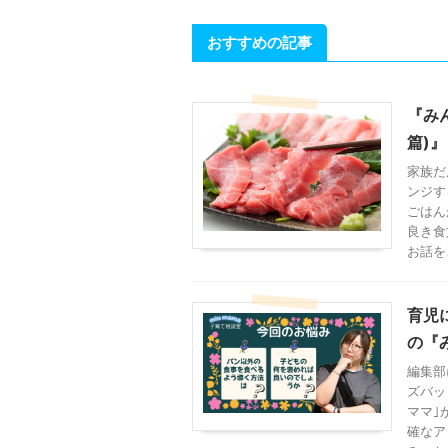
おすすめの記事
『み
篇)
家族だ
ンジす
ごはん
良き食
お話を
育児
の『み
編集部
ズバッ
ママ｣
確なア