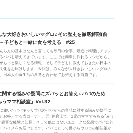
んな大好きおいしいマグロ♫その歴史を徹底解剖(前
』～子どもと一緒に食を考える #25
んらんの基本はなんと言っても毎日の食事。最近は料理にチャレ
るパパも増えてきています。ここでは簡単に作れるレシピから、
がもっと楽しくなる情報、そして子どもに教えておきたい日本の
文化をお届けします。今回は、みんなが大好きおいしいマグロの
、日本人の食生活の変遷と合わせてお伝えする前篇です。
に関する悩みや疑問にズバッとお答え♫パパのため
うママ相談室』Vol.32
に届いたパパキャリ世代のパパからの育児に対する悩みや疑問に
とお答えする当コーナー。元･保育士で、2児のママでもある｢みう
が豊富な経験と知見、そして他にはないユニークな発想でパパに的
ドバイスをお届けします。パパにとって目からウロコの解決策が