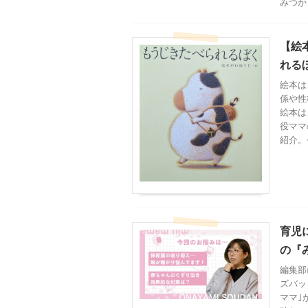
みつか
【絵
れる
絵本は
係や性
絵本は
役ママ
紹介。
育児
の『み
編集部
ズバッ
ママ｣