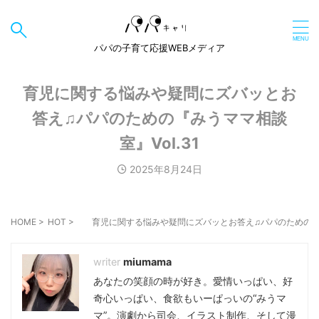
パパの子育て応援WEBメディア
育児に関する悩みや疑問にズバッとお
答え♫パパのための『みうママ相談
室』Vol.31
2025年8月24日
HOME
>
HOT
>
育児に関する悩みや疑問にズバッとお答え♫パパのための『みう
miumama
あなたの笑顔の時が好き。愛情いっぱい、好
奇心いっぱい、食欲もいーぱっいの“みうマ
マ”。演劇から司会、イラスト制作、そして漫