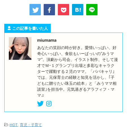
この記事を書いた人
miumama
あなたの笑顔の時が好き。愛情いっぱい、好
奇心いっぱい、食欲もいーぱっいの“みうマ
マ”。演劇から司会、イラスト制作、そして漫
才でＭｰ１グランプリ出場と多彩なキャラク
ターで躍動する２児のママ。「パパキャリ｣
では、元保育士の経験と知見を活かし、｢子
どもに贈りたい珠玉の絵本」と「みうママ相
談室｣を担当中。元気過ぎるアラフィフ・マ
マ♫
-
HOT
,
育児・子育て