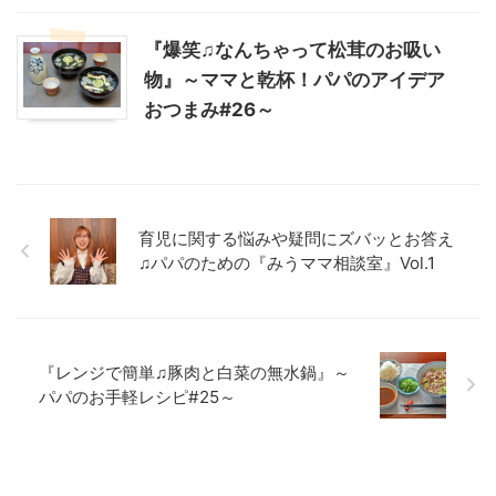
『爆笑♫なんちゃって松茸のお吸い
物』～ママと乾杯！パパのアイデア
おつまみ#26～
育児に関する悩みや疑問にズバッとお答え
♫パパのための『みうママ相談室』Vol.1
『レンジで簡単♫豚肉と白菜の無水鍋』～
パパのお手軽レシピ#25～