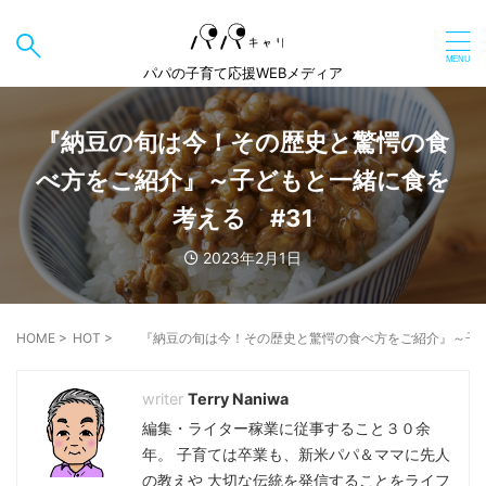
パパの子育て応援WEBメディア
『納豆の旬は今！その歴史と驚愕の食
べ方をご紹介』～子どもと一緒に食を
考える #31
2023年2月1日
HOME
>
HOT
>
『納豆の旬は今！その歴史と驚愕の食べ方をご紹介』～子ど
Terry Naniwa
編集・ライター稼業に従事すること３０余
年。 子育ては卒業も、新米パパ＆ママに先人
の教えや 大切な伝統を発信することをライフ