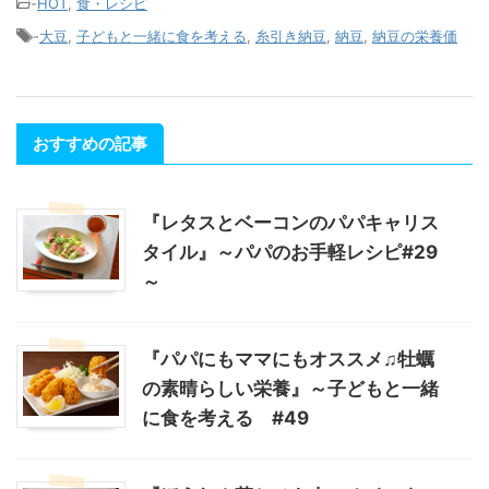
-
HOT
,
食・レシピ
-
大豆
,
子どもと一緒に食を考える
,
糸引き納豆
,
納豆
,
納豆の栄養価
おすすめの記事
『レタスとベーコンのパパキャリス
タイル』～パパのお手軽レシピ#29
～
『パパにもママにもオススメ♫牡蠣
の素晴らしい栄養』～子どもと一緒
に食を考える #49