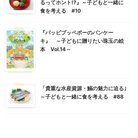
るってホント!?』～子どもと一緒に
食を考える #10
『パッピプッペポーのパンケー
キ』 ～子どもに贈りたい珠玉の絵
本 Vol.14～
「貴重な水産資源・鰯の魅力に迫る｣
～子どもと一緒に食を考える #88