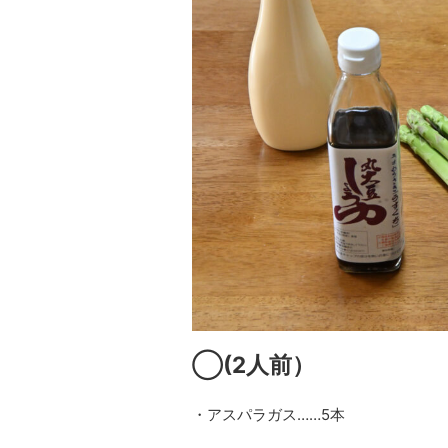
◯
(2
人前）
・アスパラガス……5本