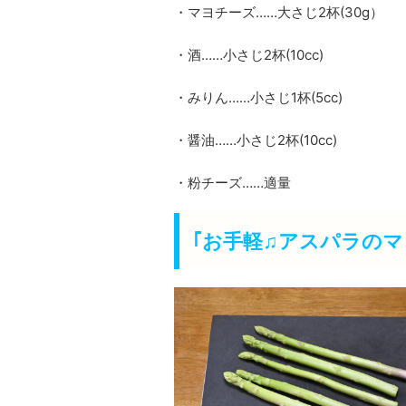
・マヨチーズ……大さじ2杯(30g）
・酒……小さじ2杯(10cc)
・みりん……小さじ1杯(5cc)
・醤油……小さじ2杯(10cc)
・粉チーズ……適量
｢お手軽♫アスパラのマ