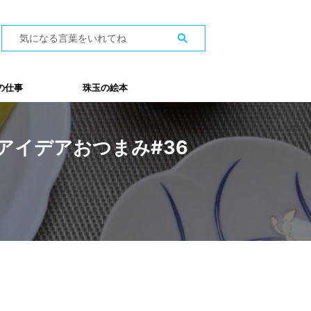
の仕事
珠玉の絵本
アイデアおつまみ#36