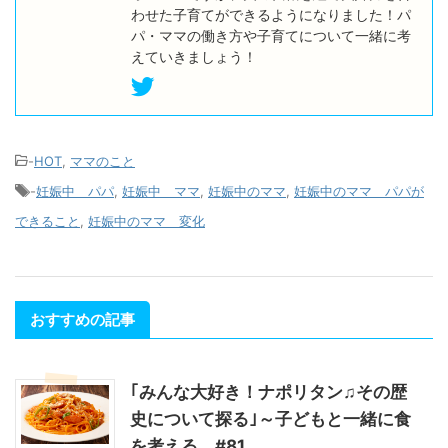
わせた子育てができるようになりました！パ
パ・ママの働き方や子育てについて一緒に考
えていきましょう！
-
HOT
,
ママのこと
-
妊娠中 パパ
,
妊娠中 ママ
,
妊娠中のママ
,
妊娠中のママ パパが
できること
,
妊娠中のママ 変化
おすすめの記事
｢みんな大好き！ナポリタン♫その歴
史について探る｣～子どもと一緒に食
を考える #81