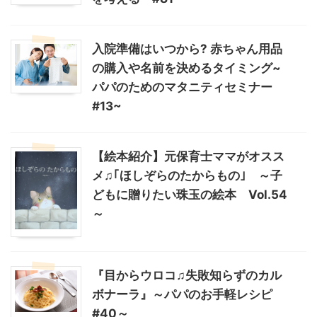
入院準備はいつから? 赤ちゃん用品
の購入や名前を決めるタイミング~
パパのためのマタニティセミナー
#13~
【絵本紹介】元保育士ママがオスス
メ♫｢ほしぞらのたからもの｣ ～子
どもに贈りたい珠玉の絵本 Vol.54
～
『目からウロコ♫失敗知らずのカル
ボナーラ』～パパのお手軽レシピ
#40～