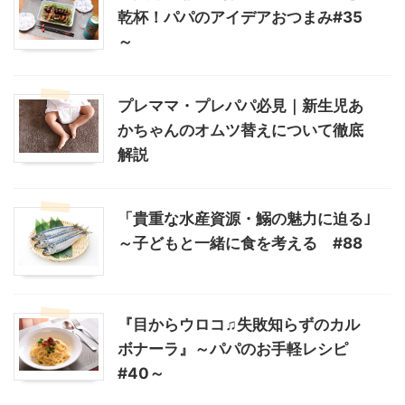
乾杯！パパのアイデアおつまみ#35
～
プレママ・プレパパ必見｜新生児あ
かちゃんのオムツ替えについて徹底
解説
「貴重な水産資源・鰯の魅力に迫る｣
～子どもと一緒に食を考える #88
『目からウロコ♫失敗知らずのカル
ボナーラ』～パパのお手軽レシピ
#40～