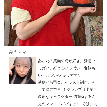
みうママ
あなたの笑顔の時が好き。愛情い
っぱい、好奇心いっぱい、食欲も
いーぱっいの“みうママ”。
演劇から司会、イラスト制作、そ
して漫才でＭｰ１グランプリ出場と
多彩なキャラクターで躍動する２
児のママ。「パパキャリ｣では、元