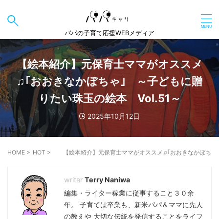
パパの子育て応援WEBメディア
【絵本紹介】元保育士ママがオススメ
♫｢おおきなかぼちゃ｣ ～子どもに贈
りたい珠玉の絵本 Vol.51～
2025年10月12日
HOME
>
HOT
>
【絵本紹介】元保育士ママがオススメ♫｢おおきなかぼちゃ｣ 
Terry Naniwa
編集・ライター稼業に従事すること３０余
年。 子育ては卒業も、新米パパ＆ママに先人
の教えや 大切な伝統を発信することをライフ