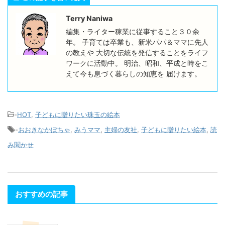
Terry Naniwa
編集・ライター稼業に従事すること３０余
年。 子育ては卒業も、新米パパ＆ママに先人
の教えや 大切な伝統を発信することをライフ
ワークに活動中。 明治、昭和、平成と時をこ
えて今も息づく暮らしの知恵を 届けます。
-
HOT
,
子どもに贈りたい珠玉の絵本
-
おおきなかぼちゃ
,
みうママ
,
主婦の友社
,
子どもに贈りたい絵本
,
読
み聞かせ
おすすめの記事