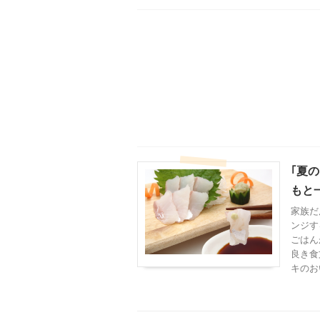
｢夏
もと
家族だ
ンジす
ごはん
良き食
キのお