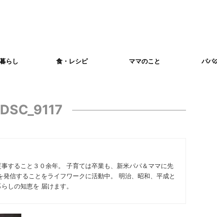
暮らし
食・レシピ
ママのこと
パパ
DSC_9117
従事すること３０余年。 子育ては卒業も、新米パパ＆ママに先
を発信することをライフワークに活動中。 明治、昭和、平成と
らしの知恵を 届けます。