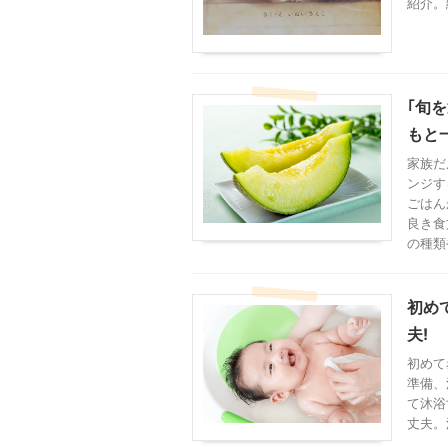
紹介。
｢旬
もと
家族だ
ンジす
ごはん
良き食
の種類
初め
夫!
初めて
準備、
て沐浴
丈夫。