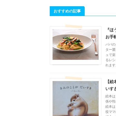
おすすめの記事
『ほ
お手
パパの
ター醤
ュで楽
るレシ
れます
【絵
いす
絵本は
係や性
絵本は
役ママ