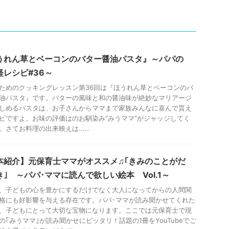
うれん草とベーコンのバター醤油パスタ』～パパの
軽レシピ#36～
ためのクッキングレッスン第36回は『ほうれん草とベーコンのバ
油パスタ』です。バターの風味と和の醤油味が絶妙なマリアージ
しめるパスタは、お子さんからママまで家族みんなに喜んで貰え
ピですよ。お味の評価はのお馴染み“みうママ”がジャッジしてく
。さてお料理の出来映えは……
本紹介】元保育士ママがオススメ♫｢きみのことがだ
き｣ ～パパ･ママに読んで欲しい絵本 Vol.1～
、子どもの心を豊かにするだけでなく大人になってからの人間関
格にも好影響を与える存在です。パパ･ママが読み聞かせてくれた
、子どもにとって大切な宝物になります。ここでは元保育士で現
の｢みうママ｣が読み聞かせにピッタリ！話題の1冊をYouTubeでご