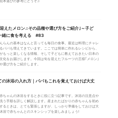
絵本選びの参考にどうぞ♫
を迎えたメロン♫その品種や選び方をご紹介｣～子ど
一緒に食を考える #83
んらんの基本はなんと言っても毎日の食事。最近は料理にチャレ
るパパも増えてきています。ここでは簡単に作れるレシピから、
がもっと楽しくなる情報、そして子どもに教えておきたい日本の
文化をお届けします。今回は旬を迎えたフルーツの王様｢メロン｣
や選び方をご紹介します。
ての沐浴の入れ方｜パパもこれを覚えておけば大丈
赤ちゃんの沐浴をするときに役に立つ記事です。沐浴の注意点や
洗う手順を詳しく解説します。産まれたばかりの赤ちゃんを初め
するときは、とても緊張しますが、しっかり準備をしておけば大
沐浴で赤ちゃんとのスキンシップを楽しみましょう!