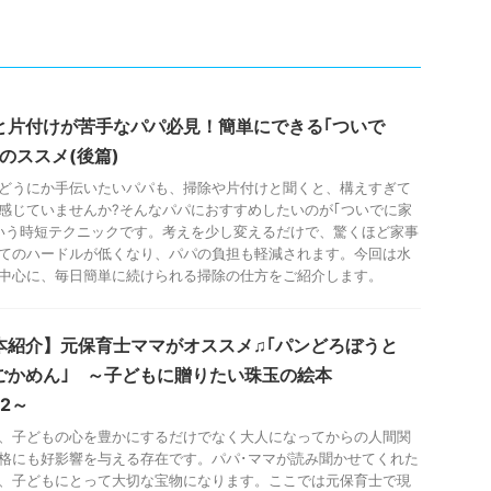
と片付けが苦手なパパ必見！簡単にできる｢ついで
のススメ(後篇)
どうにか手伝いたいパパも、掃除や片付けと聞くと、構えすぎて
感じていませんか?そんなパパにおすすめしたいのが｢ついでに家
いう時短テクニックです。考えを少し変えるだけで、驚くほど家事
てのハードルが低くなり、パパの負担も軽減されます。今回は水
中心に、毎日簡単に続けられる掃除の仕方をご紹介します。
本紹介】元保育士ママがオススメ♫｢パンどろぼうと
ごかめん｣ ～子どもに贈りたい珠玉の絵本
42～
、子どもの心を豊かにするだけでなく大人になってからの人間関
格にも好影響を与える存在です。パパ･ママが読み聞かせてくれた
、子どもにとって大切な宝物になります。ここでは元保育士で現