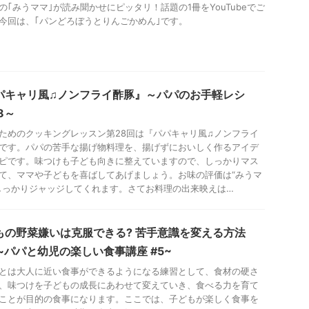
の｢みうママ｣が読み聞かせにピッタリ！話題の1冊をYouTubeでご
今回は、｢パンどろぼうとりんごかめん｣です。
パキャリ風♫ノンフライ酢豚』～パパのお手軽レシ
8～
ためのクッキングレッスン第28回は『パパキャリ風♫ノンフライ
です。パパの苦手な揚げ物料理を、揚げずにおいしく作るアイデ
ピです。味つけも子ども向きに整えていますので、しっかりマス
て、ママや子どもを喜ばしてあげましょう。お味の評価は“みうマ
しっかりジャッジしてくれます。さてお料理の出来映えは…
もの野菜嫌いは克服できる? 苦手意識を変える方法
 ~パパと幼児の楽しい食事講座 #5~
とは大人に近い食事ができるようになる練習として、食材の硬さ
、味つけを子どもの成長にあわせて変えていき、食べる力を育て
ことが目的の食事になります。ここでは、子どもが楽しく食事を