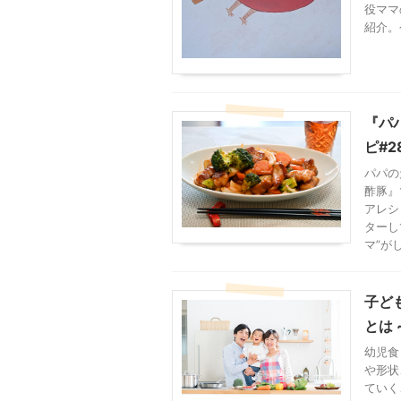
役ママ
紹介。
『パ
ピ#2
パパの
酢豚』
アレシ
ターし
マ”が
子ど
とは
幼児食
や形状
ていく