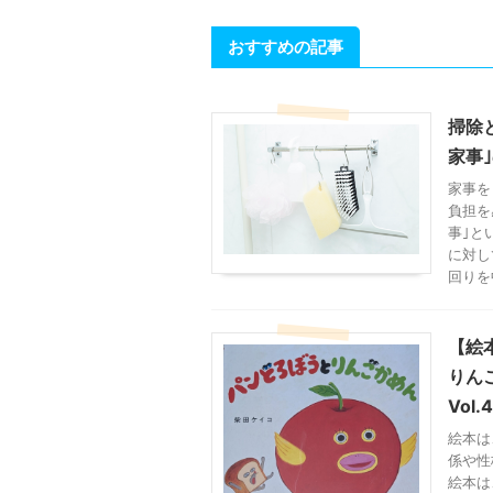
おすすめの記事
掃除
家事｣
家事を
負担を
事｣と
に対し
回りを
【絵
りん
Vol.
絵本は
係や性
絵本は