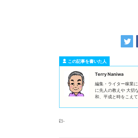
この記事を書いた人
Terry Naniwa
編集・ライター稼業に
に先人の教えや 大切
和、平成と時をこえて
-