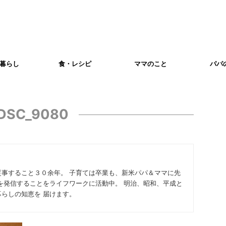
暮らし
食・レシピ
ママのこと
パパ
DSC_9080
従事すること３０余年。 子育ては卒業も、新米パパ＆ママに先
を発信することをライフワークに活動中。 明治、昭和、平成と
らしの知恵を 届けます。