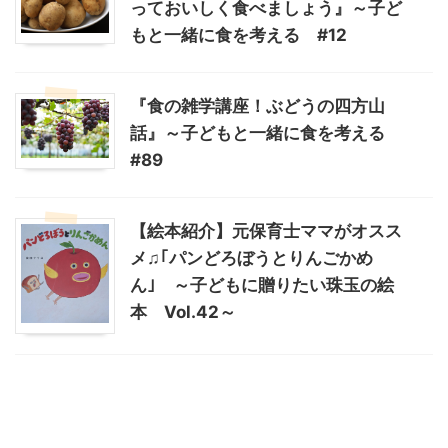
っておいしく食べましょう』～子ど
もと一緒に食を考える #12
『食の雑学講座！ぶどうの四方山
話』～子どもと一緒に食を考える
#89
【絵本紹介】元保育士ママがオスス
メ♫｢パンどろぼうとりんごかめ
ん｣ ～子どもに贈りたい珠玉の絵
本 Vol.42～