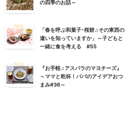
の四季のお話～
「春を呼ぶ和菓子･桜餅♫その東西の
違いを知っていますか」～子どもと
一緒に食を考える #55
『お手軽♫アスパラのマヨチーズ』
～ママと乾杯！パパのアイデアおつ
まみ#36～