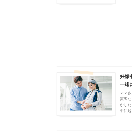
妊娠
一緒
ママさ
実際な
かした
中に起