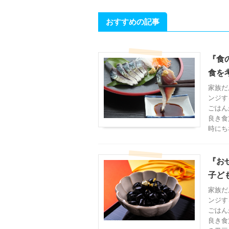
おすすめの記事
『食
食を
家族だ
ンジす
ごはん
良き食
時にち
『お
子ど
家族だ
ンジす
ごはん
良き食