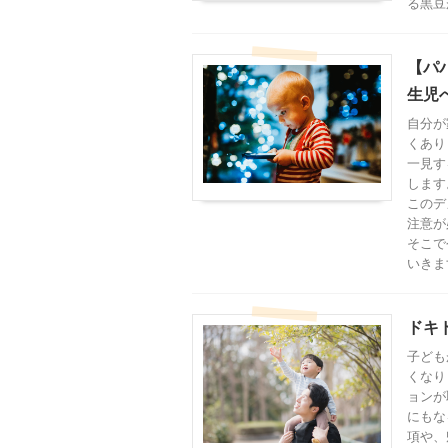
る黒豆
【パ
生児
自分が
くあり
一見す
します
このデ
注意が
そこで
いきま
ドキ
子ども
くなり
ョンが
にもな
項や、