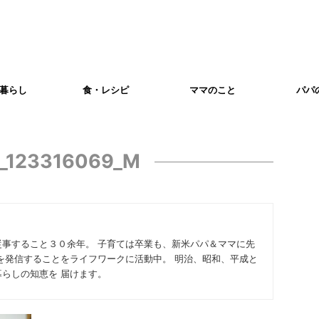
暮らし
食・レシピ
ママのこと
パパ
a_123316069_M
従事すること３０余年。 子育ては卒業も、新米パパ＆ママに先
を発信することをライフワークに活動中。 明治、昭和、平成と
らしの知恵を 届けます。