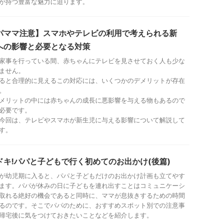
が持つ豊富な魅力に迫ります。
パママ注意】スマホやテレビの利用で考えられる新
への影響と必要となる対策
家事を行っている間、赤ちゃんにテレビを見させておく人も少な
ません。
ると合理的に見えるこの対応には、いくつかのデメリットが存在
。
メリットの中には赤ちゃんの成長に悪影響を与える物もあるので
必要です。
今回は、テレビやスマホが新生児に与える影響について解説して
す。
ドキ!パパと子どもで行く初めてのお出かけ(後篇)
が幼児期に入ると、パパと子どもだけのお出かけ計画も立てやす
ます。パパが休みの日に子どもを連れ出すことはコミュニケーシ
取れる絶好の機会であると同時に、ママが息抜きするための時間
るのです。そこでパパのために、おすすめスポット別での注意事
帰宅後に気をつけておきたいことなどを紹介します。