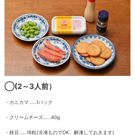
◯
(2～3
人前）
・カニカマ……1パック
・クリームチーズ……40g
・枝豆……16粒(冷凍ものでOK、解凍しておきます)