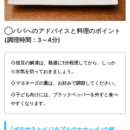
◯パパへのアドバイスと料理のポイント
(
調理時間：3～4
分
)
◇枝豆の解凍は、熱湯に1分程浸してから、しっか
り水気を切っておきましょう。
◇マヨネーズの量は、お好みで調節してください。
◇子ども向けには、ブラックペッパーを外すと食べ
やすくなります。
｢ポテサラとベジタブルのカナッペ｣の材