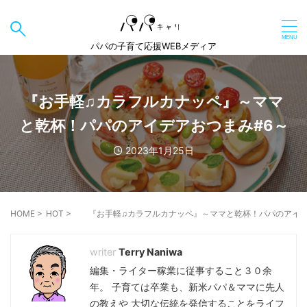
パパの子育て応援WEBメディア
『お手軽♫カラフルカナッペ』～ママ
と乾杯！パパのアイデアおつまみ#6～
2023年1月25日
HOME
>
HOT
>
『お手軽♫カラフルカナッペ』～ママと乾杯！パパのアイデ
Terry Naniwa
編集・ライター稼業に従事すること３０余
年。 子育ては卒業も、新米パパ＆ママに先人
の教えや 大切な伝統を発信することをライフ