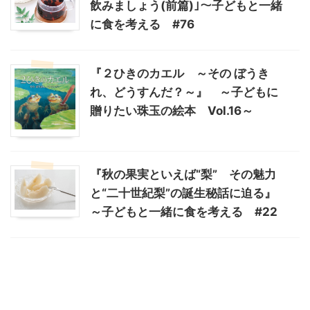
飲みましょう(前篇)｣～子どもと一緒
に食を考える #76
『２ひきのカエル ～その ぼうき
れ、どうすんだ？～』 ～子どもに
贈りたい珠玉の絵本 Vol.16～
『秋の果実といえば“梨” その魅力
と“二十世紀梨”の誕生秘話に迫る』
～子どもと一緒に食を考える #22