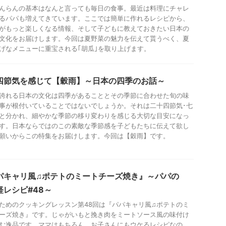
んらんの基本はなんと言っても毎日の食事。最近は料理にチャレ
るパパも増えてきています。ここでは簡単に作れるレシピから、
がもっと楽しくなる情報、そして子どもに教えておきたい日本の
文化をお届けします。今回は夏野菜の魅力を伝えて貰うべく、夏
げなメニューに重宝される｢胡瓜｣を取り上げます。
四節気を感じて【穀雨】～日本の四季のお話～
誇れる日本の文化は四季があることとその季節に合わせた旬の味
事が根付いていることではないでしょうか。それは二十四節気･七
と分かれ、細やかな季節の移り変わりを感じる大切な目安になっ
す。日本ならではのこの素敵な季節感を子どもたちに伝えて欲し
願いからこの特集をお届けします。今回は【穀雨】です。
パキャリ風♫ポテトのミートチーズ焼き』～パパの
軽レシピ#48～
ためのクッキングレッスン第48回は『パパキャリ風♫ポテトのミ
ーズ焼き』です。じゃがいもと挽き肉をミートソース風の味付け
む逸品です。ママはもちろん、お子さんにもウケるレシピなの