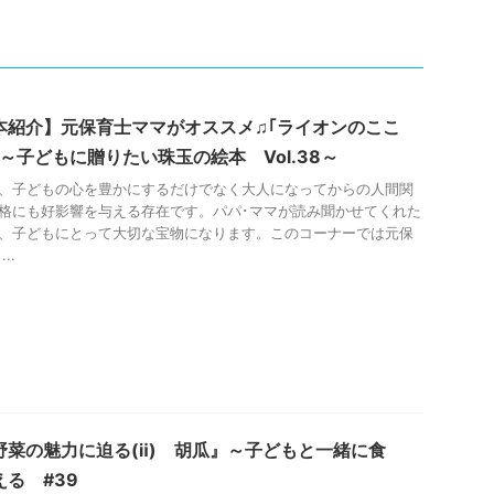
本紹介】元保育士ママがオススメ♫｢ライオンのここ
 ～子どもに贈りたい珠玉の絵本 Vol.38～
、子どもの心を豊かにするだけでなく大人になってからの人間関
格にも好影響を与える存在です。パパ･ママが読み聞かせてくれた
、子どもにとって大切な宝物になります。このコーナーでは元保
..
野菜の魅力に迫る(ⅱ) 胡瓜』～子どもと一緒に食
える #39