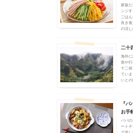
家族だ
ンジす
ごはん
良き食
の涼し
二十
海外に
覚や行
十二候
ていま
いとの
『パ
お手
パパの
ートチ
で楽し