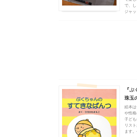
で、し
ジャッ
『ぷ
珠玉の
絵本は
や性格
子ども
リスト
ます。