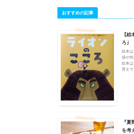
おすすめの記事
【絵
ろ｣
絵本は
係や性
絵本は
育士で .
『夏
を考