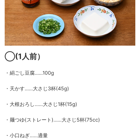
◯
(1
人前）
・絹ごし豆腐……100g
・天かす……大さじ3杯(45g)
・大根おろし……大さじ1杯(15g)
・麺つゆ(ストレート)……大さじ5杯(75cc)
・小口ねぎ……適量