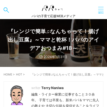
パパの子育て応援WEBメディア
『レンジで簡単♫なんちゃって！揚げ
出し豆腐』～ママと乾杯！パパのアイ
デアおつまみ#18～
2024年1月31日
HOME
>
HOT
>
『レンジで簡単♫なんちゃって！揚げ出し豆腐』～ママと乾
Terry Naniwa
編集・ライター稼業に従事すること３０余
年。 子育ては卒業も、新米パパ＆ママに先人
の教えや 大切な伝統を発信することをライフ