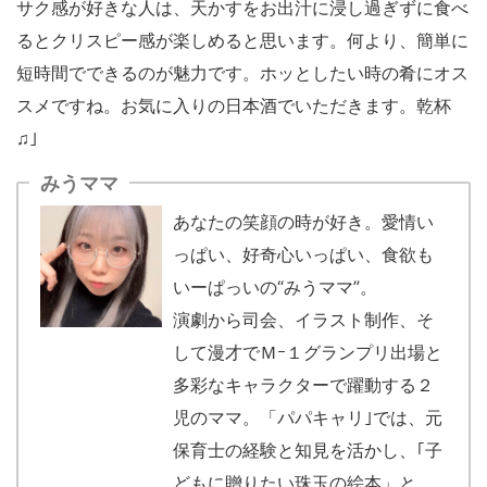
サク感が好きな人は、天かすをお出汁に浸し過ぎずに食べ
るとクリスピー感が楽しめると思います。何より、簡単に
短時間でできるのが魅力です。ホッとしたい時の肴にオス
スメですね。お気に入りの日本酒でいただきます。乾杯
♫｣
みうママ
あなたの笑顔の時が好き。愛情い
っぱい、好奇心いっぱい、食欲も
いーぱっいの“みうママ”。
演劇から司会、イラスト制作、そ
して漫才でＭｰ１グランプリ出場と
多彩なキャラクターで躍動する２
児のママ。「パパキャリ｣では、元
保育士の経験と知見を活かし、｢子
どもに贈りたい珠玉の絵本」と