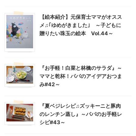
【絵本紹介】元保育士ママがオスス
メ♫｢ゆめがきました｣ ～子どもに
贈りたい珠玉の絵本 Vol.44～
『お手軽！白菜と林檎のサラダ』～
ママと乾杯！パパのアイデアおつま
み#42～
『夏ベジレシピ♫ズッキーニと豚肉
のレンチン蒸し』～パパのお手軽レ
シピ#43～