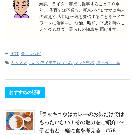
編集・ライター稼業に従事すること３０余
年。 子育ては卒業も、新米パパ＆ママに先人
の教えや 大切な伝統を発信することをライフ
ワークに活動中。 明治、昭和、平成と時をこ
えて今も息づく暮らしの知恵を 届けます。
-
HOT
,
食・レシピ
-
みうママ
,
パパのアイデアおつまみ
,
ママと乾杯
,
揚げ出し豆腐
おすすめの記事
｢ラッキョウはカレーのお供だけでは
もったいない！その魅力をご紹介｣～
子どもと一緒に食を考える #58