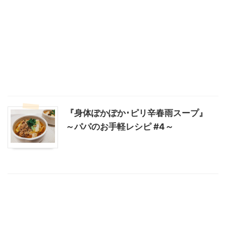
『身体ぽかぽか･ピリ辛春雨スープ』
～パパのお手軽レシピ #4～