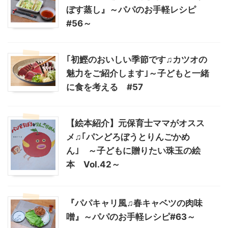
ぼす蒸し』～パパのお手軽レシピ
#56～
｢初鰹のおいしい季節です♫カツオの
魅力をご紹介します｣～子どもと一緒
に食を考える #57
【絵本紹介】元保育士ママがオスス
メ♫｢パンどろぼうとりんごかめ
ん｣ ～子どもに贈りたい珠玉の絵
本 Vol.42～
『パパキャリ風♫春キャベツの肉味
噌』～パパのお手軽レシピ#63～