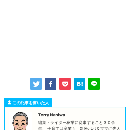
この記事を書いた人
Terry Naniwa
編集・ライター稼業に従事すること３０余
年。 子育ては卒業も、新米パパ＆ママに先人