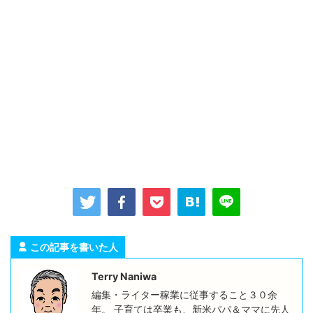
この記事を書いた人
Terry Naniwa
編集・ライター稼業に従事すること３０余
年。 子育ては卒業も、新米パパ＆ママに先人