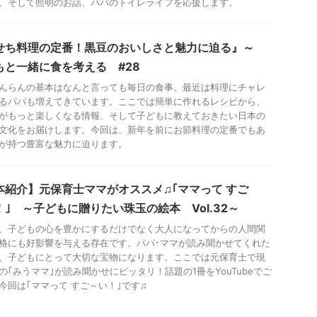
、そして照明のお話、パパのトイレライフを応援します。
せち料理の定番！黒豆のおいしさと魅力に迫る』～
もと一緒に食を考える #28
んらんの基本はなんと言っても毎日の食事。最近は料理にチャレ
るパパも増えてきています。ここでは簡単に作れるレシピから、
がもっと楽しくなる情報、そして子どもに教えておきたい日本の
文化をお届けします。今回は、新年を前にお節料理の定番でもあ
が持つ豊富な魅力に迫ります。
本紹介】元保育士ママがオススメ♫｢ママって すご
！｣ ～子どもに贈りたい珠玉の絵本 Vol.32～
、子どもの心を豊かにするだけでなく大人になってからの人間関
格にも好影響を与える存在です。パパ･ママが読み聞かせてくれた
、子どもにとって大切な宝物になります。ここでは元保育士で現
の｢みうママ｣が読み聞かせにピッタリ！話題の1冊をYouTubeでご
今回は｢ママって すご～い！｣です♫