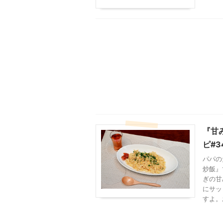
『甘
ピ#3
パパの
炒飯』
ぎの甘
にサッ
すよ。