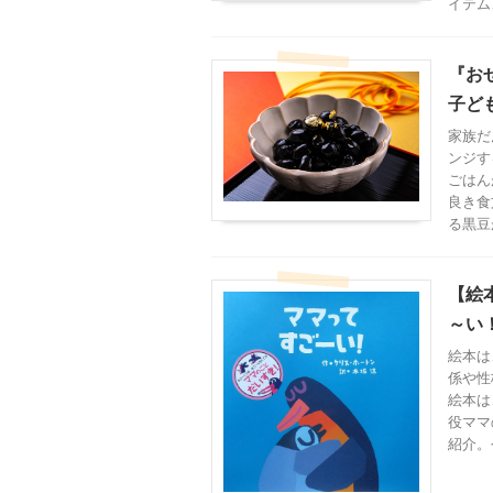
イテム
『お
子ど
家族だ
ンジす
ごはん
良き食
る黒豆
【絵
～い
絵本は
係や性
絵本は
役ママ
紹介。