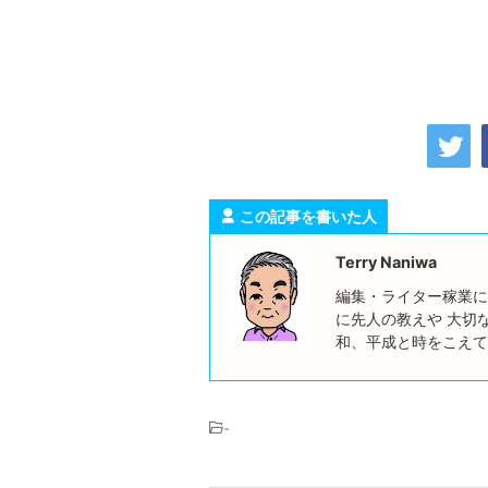
この記事を書いた人
Terry Naniwa
編集・ライター稼業に
に先人の教えや 大切
和、平成と時をこえて
-