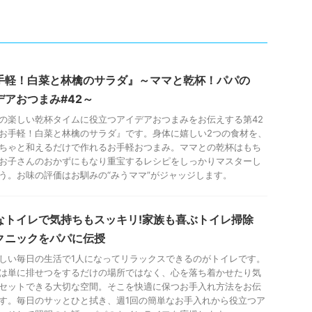
手軽！白菜と林檎のサラダ』～ママと乾杯！パパの
デアおつまみ#42～
の楽しい乾杯タイムに役立つアイデアおつまみをお伝えする第42
お手軽！白菜と林檎のサラダ』です。身体に嬉しい2つの食材を、
ちゃと和えるだけで作れるお手軽おつまみ。ママとの乾杯はもち
お子さんのおかずにもなり重宝するレシピをしっかりマスターし
う。お味の評価はお馴みの“みうママ”がジャッジします。
なトイレで気持ちもスッキリ!家族も喜ぶトイレ掃除
クニックをパパに伝授
しい毎日の生活で1人になってリラックスできるのがトイレです。
は単に排せつをするだけの場所ではなく、心を落ち着かせたり気
セットできる大切な空間。そこを快適に保つお手入れ方法をお伝
す。毎日のサッとひと拭き、週1回の簡単なお手入れから役立つア