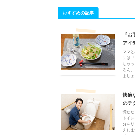
おすすめの記事
『お
アイ
ママと
回は『
ちゃっ
ろん、
ましょ
快適
のテ
慌ただ
トイレ
分をリ
えしま