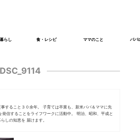
暮らし
食・レシピ
ママのこと
パパ
DSC_9114
従事すること３０余年。 子育ては卒業も、新米パパ＆ママに先
を発信することをライフワークに活動中。 明治、昭和、平成と
らしの知恵を 届けます。