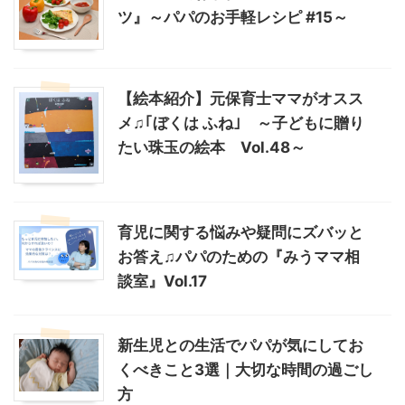
ツ』～パパのお手軽レシピ #15～
【絵本紹介】元保育士ママがオスス
メ♫｢ぼくは ふね｣ ～子どもに贈り
たい珠玉の絵本 Vol.48～
育児に関する悩みや疑問にズバッと
お答え♫パパのための『みうママ相
談室』Vol.17
新生児との生活でパパが気にしてお
くべきこと3選｜大切な時間の過ごし
方