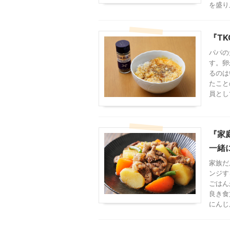
を盛り
『T
パパの
す。卵
るのは
たこと
員とし
『家
一緒
家族だ
ンジす
ごはん
良き食
にんじ