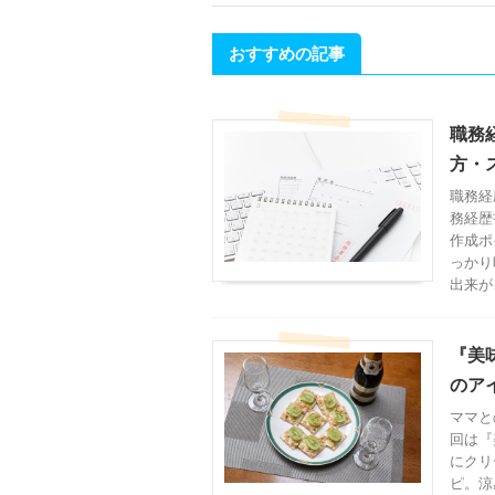
おすすめの記事
職務
方・
職務経
務経歴
作成ポ
っかり
出来が
『美
のア
ママと
回は『
にクリ
ピ。涼