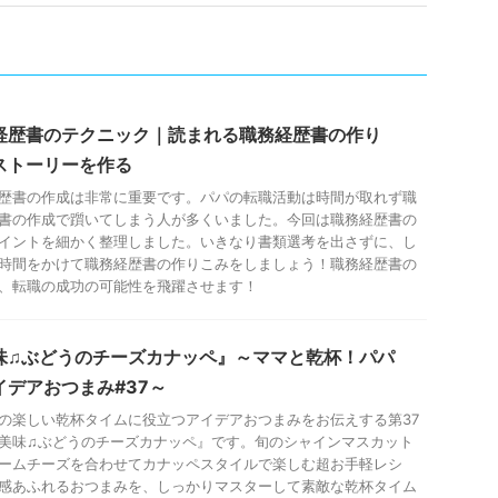
経歴書のテクニック｜読まれる職務経歴書の作り
ストーリーを作る
歴書の作成は非常に重要です。パパの転職活動は時間が取れず職
書の作成で躓いてしまう人が多くいました。今回は職務経歴書の
イントを細かく整理しました。いきなり書類選考を出さずに、し
時間をかけて職務経歴書の作りこみをしましょう！職務経歴書の
、転職の成功の可能性を飛躍させます！
味♫ぶどうのチーズカナッペ』～ママと乾杯！パパ
イデアおつまみ#37～
の楽しい乾杯タイムに役立つアイデアおつまみをお伝えする第37
美味♫ぶどうのチーズカナッペ』です。旬のシャインマスカット
ームチーズを合わせてカナッペスタイルで楽しむ超お手軽レシ
感あふれるおつまみを、しっかりマスターして素敵な乾杯タイム