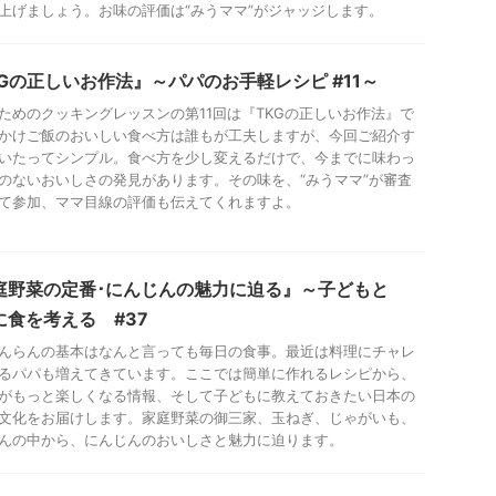
上げましょう。お味の評価は“みうママ”がジャッジします。
KGの正しいお作法』～パパのお手軽レシピ #11～
ためのクッキングレッスンの第11回は『TKGの正しいお作法』で
かけご飯のおいしい食べ方は誰もが工夫しますが、今回ご紹介す
いたってシンプル。食べ方を少し変えるだけで、今までに味わっ
のないおいしさの発見があります。その味を、“みうママ”が審査
て参加、ママ目線の評価も伝えてくれますよ。
庭野菜の定番･にんじんの魅力に迫る』～子どもと
に食を考える #37
んらんの基本はなんと言っても毎日の食事。最近は料理にチャレ
るパパも増えてきています。ここでは簡単に作れるレシピから、
がもっと楽しくなる情報、そして子どもに教えておきたい日本の
文化をお届けします。家庭野菜の御三家、玉ねぎ、じゃがいも、
んの中から、にんじんのおいしさと魅力に迫ります。