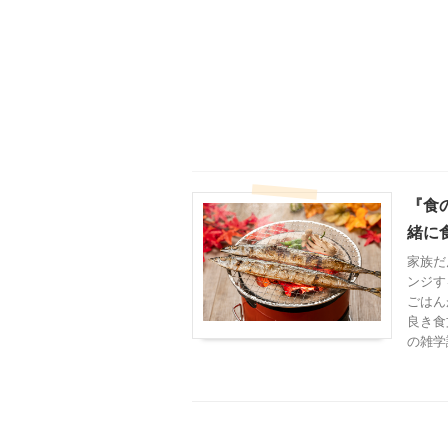
『食
緒に
家族だ
ンジす
ごはん
良き食
の雑学