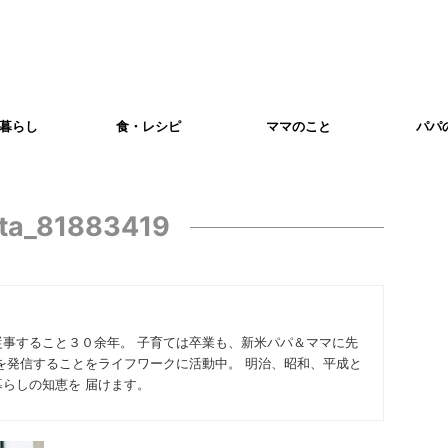
暮らし
食・レシピ
ママのこと
パパ
xta_81883419
従事すること３０余年。 子育ては卒業も、新米パパ＆ママに先
を発信することをライフワークに活動中。 明治、昭和、平成と
らしの知恵を 届けます。