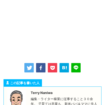
この記事を書いた人
Terry Naniwa
編集・ライター稼業に従事すること３０余
年。 子育ては卒業も、新米パパ＆ママに先人