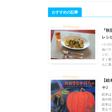
おすすめの記事
『秋
レシピ
パパの
油パス
シピ。
すく家
んに喜
【絵
ゃ｣
絵本は
係や性
絵本は
育士で