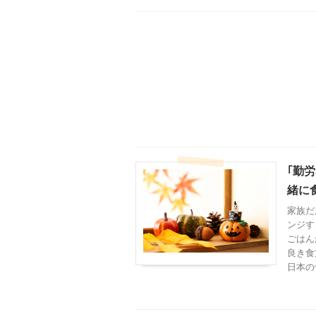
｢勤
緒に
家族だ
ンジす
ごはん
良き食
日本の