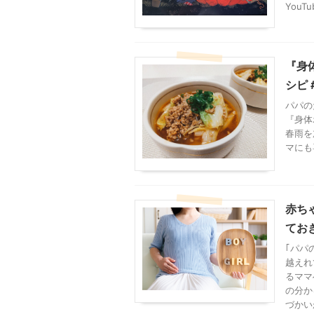
You
『身
シピ 
パパの
『身体
春雨を
マにも
赤ち
てお
｢パパ
越えれ
るママ
の分か
づかい