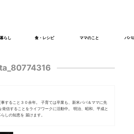
暮らし
食・レシピ
ママのこと
パパ
xta_80774316
従事すること３０余年。 子育ては卒業も、新米パパ＆ママに先
を発信することをライフワークに活動中。 明治、昭和、平成と
らしの知恵を 届けます。