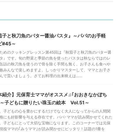
茄子と秋刀魚のバター醤油パスタ』～パパのお手軽
#45～
ためのクッキングレッスン第45回は『秋茄子と秋刀魚のバター醤
タ』です。旬の野菜と季節の魚を使ったパスタは秋ならではのレ
缶詰の秋刀魚を使うので骨を除く手間も無く、お子さんも食べや
族みんなで楽しめますよ。しっかりマスターして、ママとお子さ
んで貰いましょう。さてお料理の出来映えは……
本紹介】元保育士ママがオススメ♫｢おおきなかぼち
 ～子どもに贈りたい珠玉の絵本 Vol.51～
、子どもの心を豊かにするだけでなく大人になってからの人間関
格にも好影響を与える存在です。パパ･ママが読み聞かせてくれた
、子どもにとって大切な宝物になります。このコーナーでは元保
現役ママの｢みうママ｣が読み聞かせにピッタリ！話題の1冊を