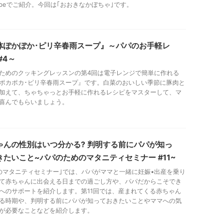
Tubeでご紹介。今回は｢おおきなかぼちゃ｣です。
体ぽかぽか･ピリ辛春雨スープ』～パパのお手軽レ
#4～
ためのクッキングレッスンの第4回は電子レンジで簡単に作れる
ポカポカ･ピリ辛春雨スープ』です。白菜のおいしい季節に豚肉と
加えて、ちゃちゃっとお手軽に作れるレシピをマスターして、マ
喜んでもらいましょう。
ゃんの性別はいつ分かる? 判明する前にパパが知っ
きたいこと~パパのためのマタニティセミナー #11~
のマタニティセミナー｣では、パパがママと一緒に妊娠•出産を乗り
て赤ちゃんに出会える日までの過ごし方や、パパだからこそでき
へのサポートを紹介します。第11回では、産まれてくる赤ちゃん
る時期や、判明する前にパパが知っておきたいことやママへの気
が必要なことなどを紹介します。