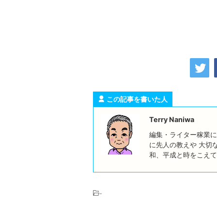
この記事を書いた人
Terry Naniwa
編集・ライター稼業に
に先人の教えや 大切
和、平成と時をこえて
-