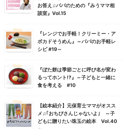
お答え♫パパのための『みうママ相
談室』Vol.15
『レンジでお手軽！クリーミー・ア
ボカドそうめん』～パパのお手軽レ
シピ #19～
『ぼた餅は季節ごとに呼び名が変わ
るってホント!?』～子どもと一緒に
食を考える #10
【絵本紹介】元保育士ママがオスス
メ♫｢おちびさんじゃないよ｣ ～子
どもに贈りたい珠玉の絵本 Vol.40