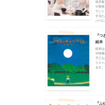
幼児食
や形状
ていく
するた
パパに
『つ
絵本 
絵本は
や性格
子ども
リスト
ます。
『ふ