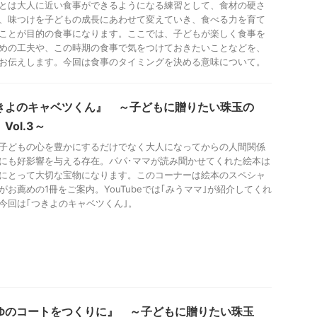
とは大人に近い食事ができるようになる練習として、食材の硬さ
、味つけを子どもの成長にあわせて変えていき、食べる力を育て
ことが目的の食事になります。ここでは、子どもが楽しく食事を
めの工夫や、この時期の食事で気をつけておきたいことなどを、
お伝えします。今回は食事のタイミングを決める意味について。
きよのキャベツくん』 ～子どもに贈りたい珠玉の
Vol.3～
子どもの心を豊かにするだけでなく大人になってからの人間関係
にも好影響を与える存在。パパ･ママが読み聞かせてくれた絵本は
にとって大切な宝物になります。このコーナーは絵本のスペシャ
がお薦めの1冊をご案内。YouTubeでは｢みうママ｣が紹介してくれ
今回は｢つきよのキャベツくん｣。
ゆのコートをつくりに』 ～子どもに贈りたい珠玉