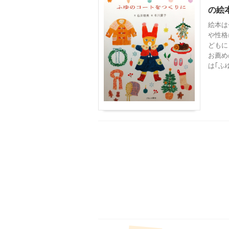
の絵本
絵本は
や性格
どもに
お薦め
は｢ふ