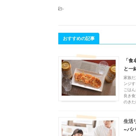
-
おすすめの記事
「食
と一
家族だ
ンジす
ごはん
良き食
のきた
生活
~パ