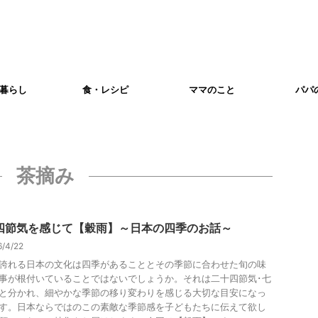
暮らし
食・レシピ
ママのこと
パパ
茶摘み
四節気を感じて【穀雨】～日本の四季のお話～
6/4/22
誇れる日本の文化は四季があることとその季節に合わせた旬の味
事が根付いていることではないでしょうか。それは二十四節気･七
と分かれ、細やかな季節の移り変わりを感じる大切な目安になっ
す。日本ならではのこの素敵な季節感を子どもたちに伝えて欲し