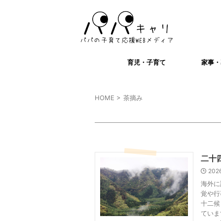
育児・子育て
家事・
HOME
>
茶摘み
二十
202
海外に
覚や行
十二候
ていま