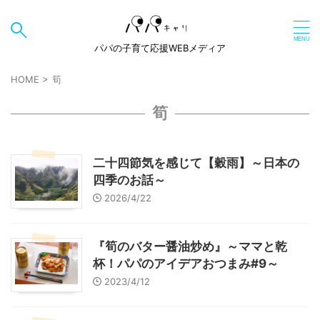
パパの子育て応援WEBメディア
HOME
>
筍
筍
二十四節気を感じて【穀雨】～日本の
四季のお話～
2026/4/22
『筍のバター醤油炒め』～ママと乾
杯！パパのアイデアおつまみ#9～
2023/4/12