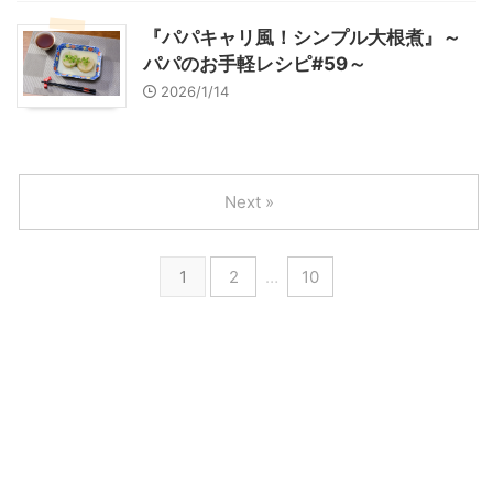
『パパキャリ風！シンプル大根煮』～
パパのお手軽レシピ#59～
2026/1/14
Next »
1
2
…
10