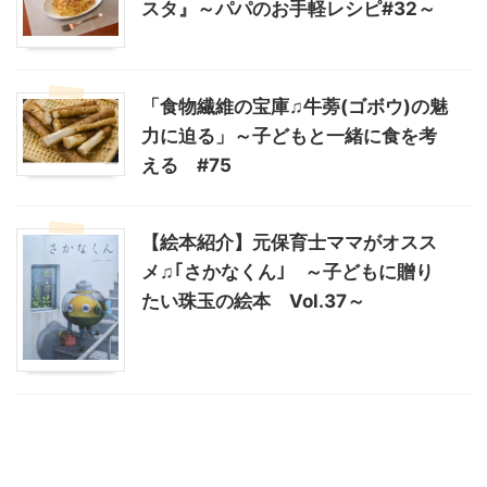
スタ』～パパのお手軽レシピ#32～
「食物繊維の宝庫♫牛蒡(ゴボウ)の魅
力に迫る」～子どもと一緒に食を考
える #75
【絵本紹介】元保育士ママがオスス
メ♫｢さかなくん｣ ～子どもに贈り
たい珠玉の絵本 Vol.37～