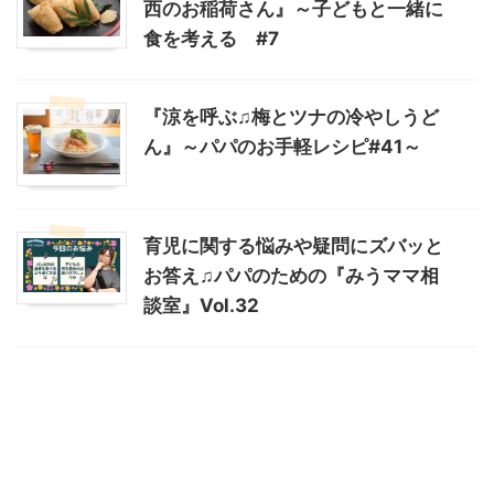
西のお稲荷さん』～子どもと一緒に
食を考える #7
『涼を呼ぶ♫梅とツナの冷やしうど
ん』～パパのお手軽レシピ#41～
育児に関する悩みや疑問にズバッと
お答え♫パパのための『みうママ相
談室』Vol.32