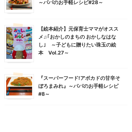
～パパのお手軽レシピ#28～
【絵本紹介】元保育士ママがオスス
メ♫｢おかしのまちの おかしなはな
し｣ ～子どもに贈りたい珠玉の絵
本 Vol.27～
『スーパーフード!アボカドの甘辛そ
ぼろまみれ』～パパのお手軽レシピ
#8～