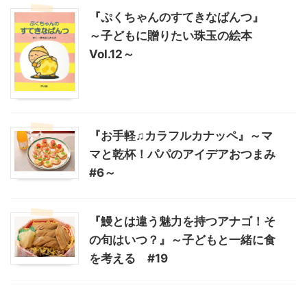
『ぷくちゃんのすてきなぱんつ』
～子どもに贈りたい珠玉の絵本
Vol.12～
『お手軽♫カラフルカナッペ』～マ
マと乾杯！パパのアイデアおつまみ
#6～
『鰻とは違う魅力を持つアナゴ！そ
の旬はいつ？』～子どもと一緒に食
を考える #19