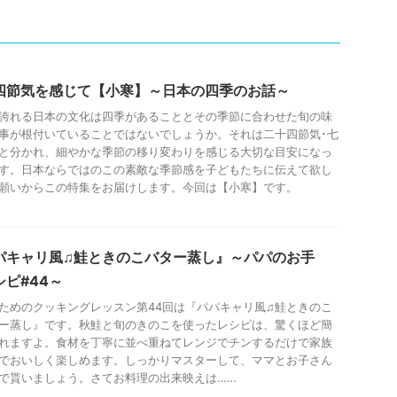
四節気を感じて【小寒】～日本の四季のお話～
誇れる日本の文化は四季があることとその季節に合わせた旬の味
事が根付いていることではないでしょうか。それは二十四節気･七
と分かれ、細やかな季節の移り変わりを感じる大切な目安になっ
す。日本ならではのこの素敵な季節感を子どもたちに伝えて欲し
願いからこの特集をお届けします。今回は【小寒】です。
パキャリ風♫鮭ときのこバター蒸し』～パパのお手
シピ#44～
ためのクッキングレッスン第44回は『パパキャリ風♫鮭ときのこ
ー蒸し』です。秋鮭と旬のきのこを使ったレシピは、驚くほど簡
れますよ。食材を丁寧に並べ重ねてレンジでチンするだけで家族
でおいしく楽しめます。しっかりマスターして、ママとお子さん
で貰いましょう。さてお料理の出来映えは……