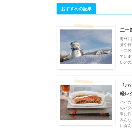
おすすめの記事
二十
海外に
覚や行
十二候
ていま
いとの
『パ
軽レ
パパの
のバタ
単に作
みんな
に喜ん