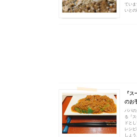
ていま
いとの
『ス
のお
パパの
る『ス
ドとし
レシピ
しょう