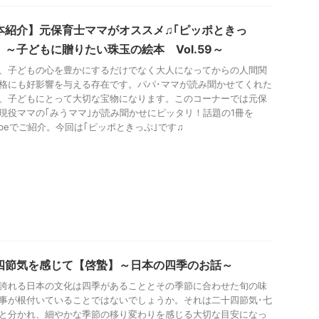
本紹介】元保育士ママがオススメ♫｢ピッポときっ
 ～子どもに贈りたい珠玉の絵本 Vol.59～
、子どもの心を豊かにするだけでなく大人になってからの人間関
格にも好影響を与える存在です。パパ･ママが読み聞かせてくれた
、子どもにとって大切な宝物になります。このコーナーでは元保
現役ママの｢みうママ｣が読み聞かせにピッタリ！話題の1冊を
Tubeでご紹介。今回は｢ピッポときっぷ｣です♫
四節気を感じて【啓蟄】～日本の四季のお話～
誇れる日本の文化は四季があることとその季節に合わせた旬の味
事が根付いていることではないでしょうか。それは二十四節気･七
と分かれ、細やかな季節の移り変わりを感じる大切な目安になっ