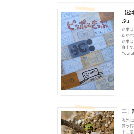
【絵
ぷ」
絵本は
係や性
絵本は
育士で
You
二十
海外に
覚や行
十二候