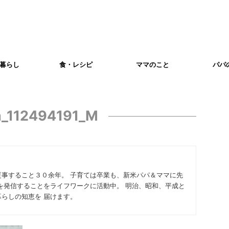
暮らし
食・レシピ
ママのこと
パパ
a_112494191_M
従事すること３０余年。 子育ては卒業も、新米パパ＆ママに先
を発信することをライフワークに活動中。 明治、昭和、平成と
らしの知恵を 届けます。