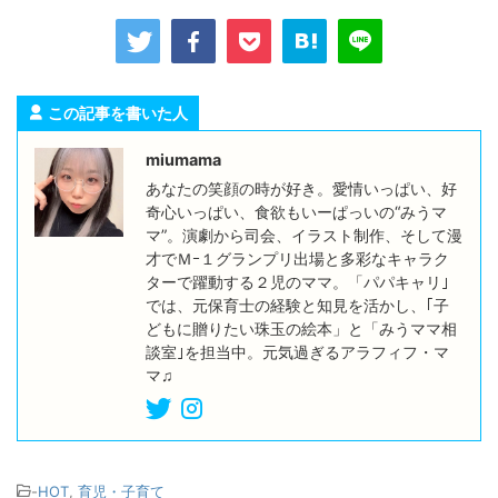
この記事を書いた人
miumama
あなたの笑顔の時が好き。愛情いっぱい、好
奇心いっぱい、食欲もいーぱっいの“みうマ
マ”。演劇から司会、イラスト制作、そして漫
才でＭｰ１グランプリ出場と多彩なキャラク
ターで躍動する２児のママ。「パパキャリ｣
では、元保育士の経験と知見を活かし、｢子
どもに贈りたい珠玉の絵本」と「みうママ相
談室｣を担当中。元気過ぎるアラフィフ・マ
マ♫
-
HOT
,
育児・子育て