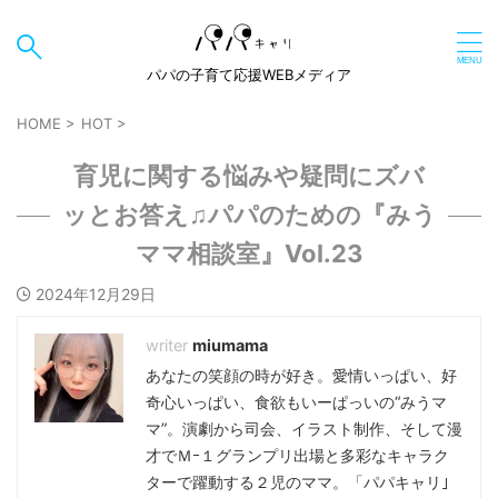
パパの子育て応援WEBメディア
HOME
>
HOT
>
育児に関する悩みや疑問にズバ
ッとお答え♫パパのための『みう
ママ相談室』Vol.23
2024年12月29日
miumama
あなたの笑顔の時が好き。愛情いっぱい、好
奇心いっぱい、食欲もいーぱっいの“みうマ
マ”。演劇から司会、イラスト制作、そして漫
才でＭｰ１グランプリ出場と多彩なキャラク
ターで躍動する２児のママ。「パパキャリ｣