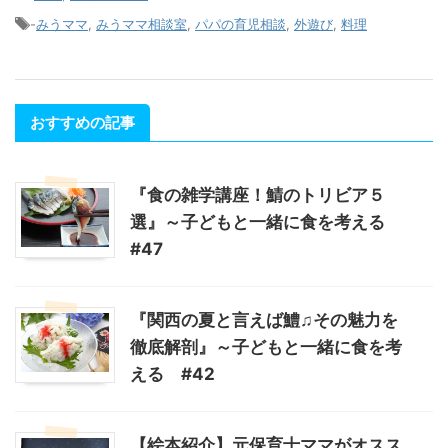
-
みうママ
,
みうママ相談室
,
パパの育児相談
,
外遊び
,
料理
おすすめの記事
『食の雑学講座！鯖のトリビア５
選』～子どもと一緒に食を考える
#47
『関西の夏と言えば鱧♫その魅力を
徹底解剖』～子どもと一緒に食を考
える #42
【絵本紹介】元保育士ママがオスス