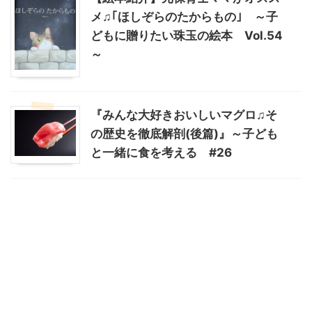
メ♫｢ほしぞらのたからもの｣ ～子
どもに贈りたい珠玉の絵本 Vol.54
～
『みんな大好きおいしいマグロ♫そ
の歴史を徹底解剖(後篇)』～子ども
と一緒に食を考える #26