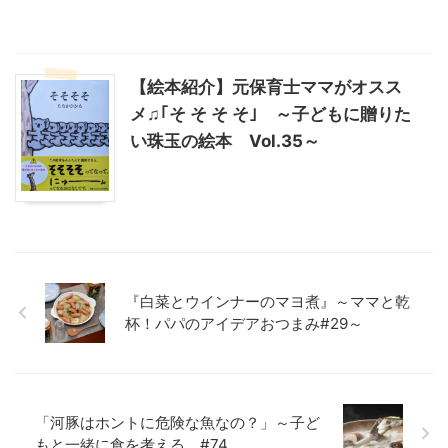
【絵本紹介】元保育士ママがオスス
メ♫｢そ そ そ そ｣ ～子どもに贈りた
い珠玉の絵本 Vol.35～
『白菜とウインナーのマヨ煮』～ママと乾
杯！パパのアイデアおつまみ#29～
「河豚はホントに危険な魚なの？」～子ど
もと一緒に食を考える #74