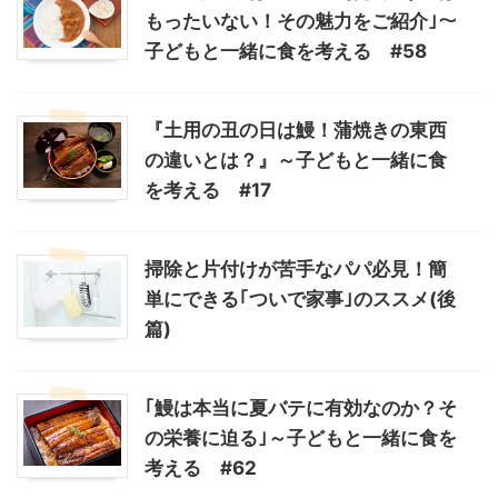
もったいない！その魅力をご紹介｣～
子どもと一緒に食を考える #58
『土用の丑の日は鰻！蒲焼きの東西
の違いとは？』～子どもと一緒に食
を考える #17
掃除と片付けが苦手なパパ必見！簡
単にできる｢ついで家事｣のススメ(後
篇)
｢鰻は本当に夏バテに有効なのか？そ
の栄養に迫る｣～子どもと一緒に食を
考える #62