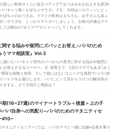
の楽しい乾杯タイムに役立つアイデアおつまみをお伝えする第39
パパキャリ風！かぼちゃサラダ』です。今回はハロウィンにピッ
かぼちゃのおつまみ。ママとの乾杯はもちろん、お子さんも喜ぶ
すいサラダを、しっかりマスターしましょう。お味の評価はママ
してお馴みの“みうママ”がジャッジしてくれます。
に関する悩みや疑問にズバッとお答え♫パパのため
うママ相談室』Vol.3
に届いたパパキャリ世代のパパからの育児に対する悩みや疑問に
とお答えする当コーナー。元･保育士で、2児のママでもある｢みう
が豊富な経験と知見、そして他にはないユニークな発想でパパに的
ドバイスをお届けします。パパにとって目からウロコの解決策が
りますよ。さて今回のご相談は？
中期(16~27週)のマイナートラブル＜後篇＞上の子
やパパ自身への気配り~パパのためのマタニティセ
#10~
のマタニティセミナー｣では、パパがママと一緒に妊娠•出産を乗り