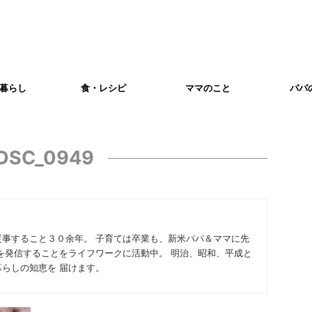
暮らし
食・レシピ
ママのこと
パパ
DSC_0949
従事すること３０余年。 子育ては卒業も、新米パパ＆ママに先
を発信することをライフワークに活動中。 明治、昭和、平成と
らしの知恵を 届けます。