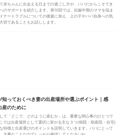
て赤ちゃんに出会える日までの過ごし方や、パパだからこそでき
へのサポートを紹介します。第10回では、妊娠中期のママを悩ま
イナートラブルについての後篇に加え、上の子やパパ自身への気
大切であることもお話しします。
が知っておくべき妻の出産場所や選ぶポイント｜感
出産のために
して「どこで、どのように産むか」は、重要な関心事のひとつで
 ここでは出産場所として選択に挙がる主な３つ(病院・助産院・自宅)
な特徴と出産選びのポイントを説明していきます。パパにとって
、大事なことなのでしっかり確認してくださいね