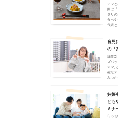
ママと
回は『
タリの
食べや
代表と
育児
の『み
編集部
ズバッ
ママ｣
確なア
みつか
妊娠
ども
ミナー
｢パパ