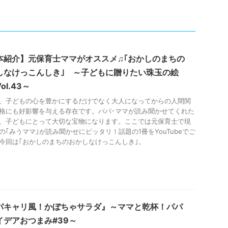
本紹介】元保育士ママがオススメ♫｢おかしのまちの
しなけっこんしき｣ ～子どもに贈りたい珠玉の絵
ol.43～
、子どもの心を豊かにするだけでなく大人になってからの人間関
格にも好影響を与える存在です。パパ･ママが読み聞かせてくれた
、子どもにとって大切な宝物になります。ここでは元保育士で現
の｢みうママ｣が読み聞かせにピッタリ！話題の1冊をYouTubeでご
今回は｢おかしのまちのおかしなけっこんしき｣。
パキャリ風！かぼちゃサラダ』～ママと乾杯！パパ
イデアおつまみ#39～