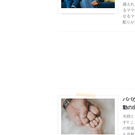
越えれ
るママ
せるマ
配りが
パパ
動の
夫婦と
す!!
の簡単
も当然