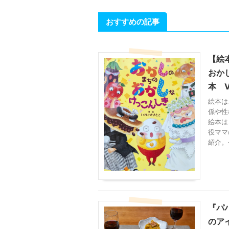
おすすめの記事
【絵
おか
本 V
絵本は
係や性
絵本は
役ママ
紹介。
『パ
のア